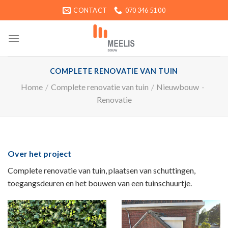
Ga
CONTACT
070 346 51 00
naar
inhoud
COMPLETE RENOVATIE VAN TUIN
Home
/
Complete renovatie van tuin
/
Nieuwbouw
-
Renovatie
Over het project
Complete renovatie van tuin, plaatsen van schuttingen,
toegangsdeuren en het bouwen van een tuinschuurtje.