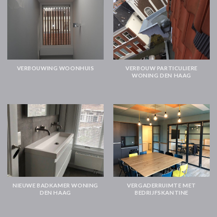
VERBOUWING WOONHUIS
VERBOUW PARTICULIERE
WONING DEN HAAG
NIEUWE BADKAMER WONING
VERGADERRUIMTE MET
DEN HAAG
BEDRIJFSKANTINE