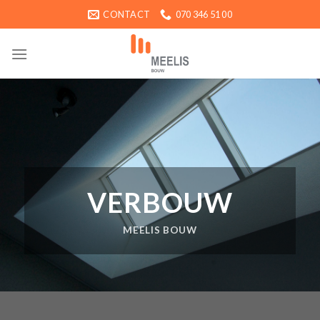
Ga
CONTACT
070 346 51 00
naar
inhoud
VERBOUW
MEELIS BOUW