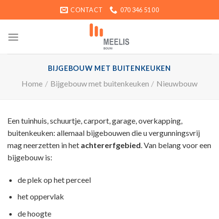
Ga
CONTACT
070 346 51 00
naar
inhoud
BIJGEBOUW MET BUITENKEUKEN
Home
/
Bijgebouw met buitenkeuken
/
Nieuwbouw
Een tuinhuis, schuurtje, carport, garage, overkapping,
buitenkeuken: allemaal bijgebouwen die u vergunningsvrij
mag neerzetten in het
achtererfgebied
. Van belang voor een
bijgebouw is:
de plek op het perceel
het oppervlak
de hoogte