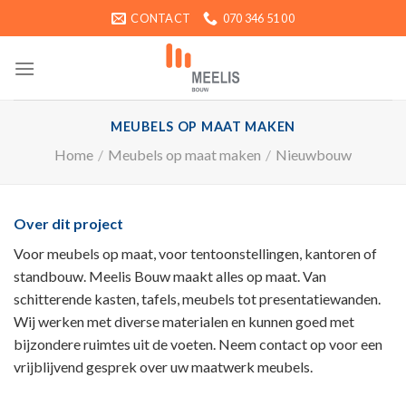
Ga
CONTACT
070 346 51 00
naar
inhoud
MEUBELS OP MAAT MAKEN
Home
/
Meubels op maat maken
/
Nieuwbouw
Over dit project
Voor meubels op maat, voor tentoonstellingen, kantoren of
standbouw. Meelis Bouw maakt alles op maat. Van
schitterende kasten, tafels, meubels tot presentatiewanden.
Wij werken met diverse materialen en kunnen goed met
bijzondere ruimtes uit de voeten. Neem contact op voor een
vrijblijvend gesprek over uw maatwerk meubels.