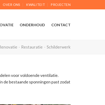
OVER ONS
KWALITEIT
PROJECTEN
OVATIE
ONDERHOUD
CONTACT
Renovatie
-
Restauratie
-
Schilderwerk
elen voor voldoende ventilatie.
 in de bestaande sponningen past zodat