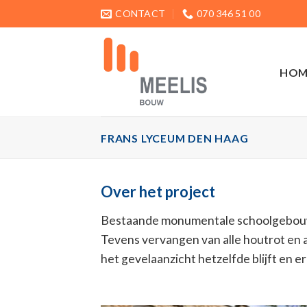
Ga
CONTACT
070 346 51 00
naar
inhoud
HOM
FRANS LYCEUM DEN HAAG
Over het project
Bestaande monumentale schoolgebouw m
Tevens vervangen van alle houtrot en 
het gevelaanzicht hetzelfde blijft en e