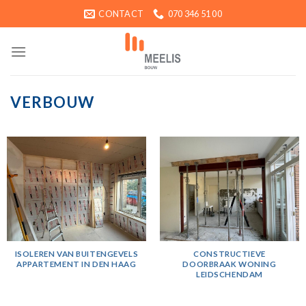
Ga
CONTACT
070 346 51 00
naar
inhoud
VERBOUW
ISOLEREN VAN BUITENGEVELS
CONSTRUCTIEVE
APPARTEMENT IN DEN HAAG
DOORBRAAK WONING
LEIDSCHENDAM