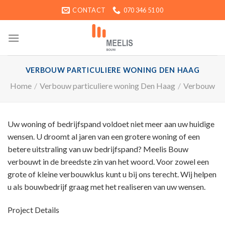
Ga
CONTACT
070 346 51 00
naar
inhoud
VERBOUW PARTICULIERE WONING DEN HAAG
Home
/
Verbouw particuliere woning Den Haag
/
Verbouw
Uw woning of bedrijfspand voldoet niet meer aan uw huidige
wensen. U droomt al jaren van een grotere woning of een
betere uitstraling van uw bedrijfspand? Meelis Bouw
verbouwt in de breedste zin van het woord. Voor zowel een
grote of kleine verbouwklus kunt u bij ons terecht. Wij helpen
u als bouwbedrijf graag met het realiseren van uw wensen.
Project Details